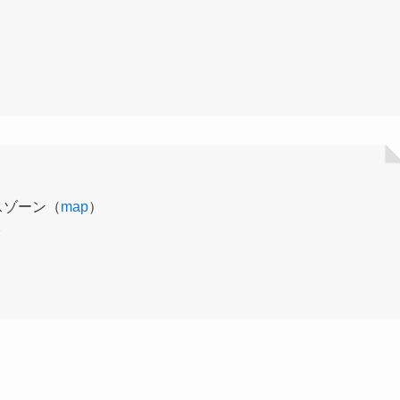
スゾーン（
map
）
分