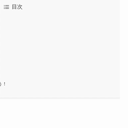
目次
う！