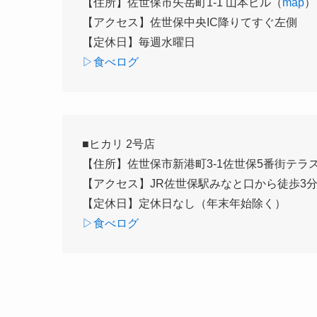
【住所】佐世保市矢岳町1-1 山本ビル（
map
）
【アクセス】佐世保中央IC降りてすぐ左側
【定休日】毎週水曜日
▷食べログ
■ヒカリ 2号店
【住所】佐世保市新港町3-1佐世保5番街テラ
【アクセス】JR佐世保駅みなと口から徒歩3
【定休日】定休日なし（年末年始除く）
▷食べログ