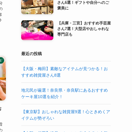
さん6選！ギフトや自分へのご
分
褒美に
の
ま
ト
【兵庫・三宮】おすすめ手芸屋
さん7選！大型店やおしゃれな
専門店も
最近の投稿
京
【大阪・梅田】素敵なアイテムが見つかる！お
すすめ雑貨屋さん8選
地元民が厳選！奈良県・奈良駅にあるおすすめ
ケーキ屋10選を紹介！
お
【東京駅】おしゃれな雑貨屋9選！心ときめくア
イテムが勢ぞろい
昔
わ