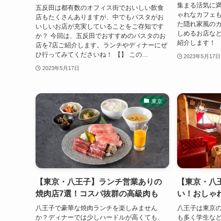
集まる活気に
五反田は都有数のオフィス街でおいしい飲食
ゃれなカフェ
店もたくさんありますが、中でもパスタがお
た隠れ家風の
いしいお店が充実していることをご存知です
しめるお店な
か？ 今回は、五反田でおすすめのパスタのお
紹介します！ 【】
店を7店ご紹介します。ランチやディナーにぜ
ひ行ってみてくださいね！ 【】 この...
2023年5月17日
2023年5月17日
東京
【東京・八王子】ランチ営業ありの
【東京・八
焼肉店7選！コスパ抜群の高級肉も
い！おしゃ
八王子で豪華な焼肉ランチを楽しみません
八王子は東京
か？ディナーでは少しハードルが高くても、
も多く学生な