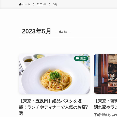
ホーム
2023年
5月
2023年5月
– date –
東京
【東京・五反田】絶品パスタを堪
【東京・蒲
能！ランチやディナーで人気のお店7
隠れ家やラ
選
下町情緒あふ