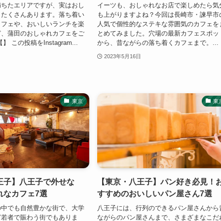
満ちたエリアですが、実はおし
イーツも、おしゃれなお店で楽しめたら気
もたくさんあります。落ち着い
も上がりますよね？今回は長崎市・諫早市
カフェや、おいしいランチを楽
人気で個性的なステキな雰囲気のカフェを
ど、蒲田のおしゃれカフェをご
とめてみました。穴場の最新カフェスポッ
 この投稿をInstagram...
から、昔ながらの落ち着くカフェまで。...
2023年5月16日
東京
東
王子】八王子で外せな
【東京・八王子】パン好き必見！
れなカフェ7選
すすめのおいしいパン屋さん7選
の中でも自然豊かな街で、大学
八王子には、行列のできるパン屋さんから
ど若者で賑わう街でもありま
ながらのパン屋さんまで、さまざまなこだ