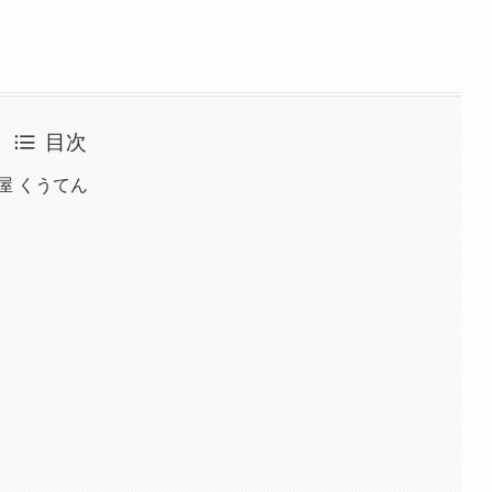
目次
屋 くうてん