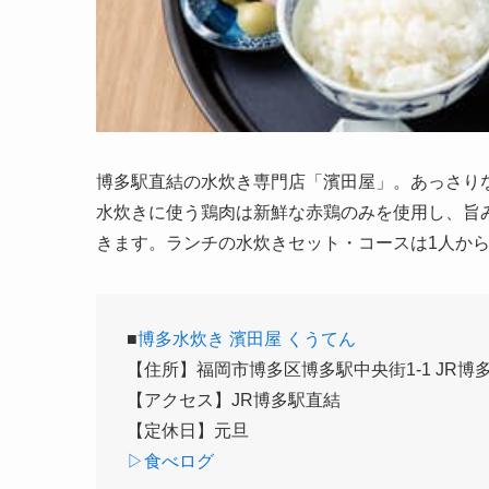
博多駅直結の水炊き専門店「濱田屋」。あっさり
水炊きに使う鶏肉は新鮮な赤鶏のみを使用し、旨
きます。ランチの水炊きセット・コースは1人から
■
博多水炊き 濱田屋 くうて
ん
【住所】福岡市博多区博多駅中央街1-1 JR博多
【アクセス】JR博多駅直結
【定休日】元旦
▷食べログ