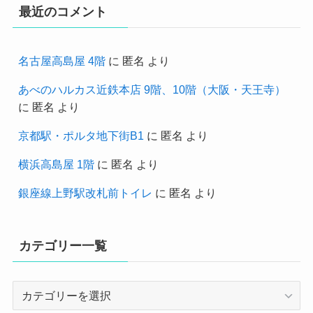
最近のコメント
名古屋高島屋 4階
に
匿名
より
あべのハルカス近鉄本店 9階、10階（大阪・天王寺）
に
匿名
より
京都駅・ポルタ地下街B1
に
匿名
より
横浜高島屋 1階
に
匿名
より
銀座線上野駅改札前トイレ
に
匿名
より
カテゴリー一覧
カ
テ